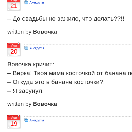
Анекдоты
21
– До свадьбы не зажило, что делать??!!
written by
Вовочка
Aug
Анекдоты
20
Вовочка кричит:
– Верка! Твоя мама косточкой от банана 
– Откуда это в банане косточки?!
– Я засунул!
written by
Вовочка
Aug
Анекдоты
19