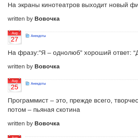
На экраны кинотеатров выходит новый фил
written by
Вовочка
Aug
Анекдоты
27
На фразу:”Я – однолюб” хороший ответ: “
written by
Вовочка
Aug
Анекдоты
25
Программист – это, прежде всего, творчес
потом – пьяная скотина
written by
Вовочка
Aug