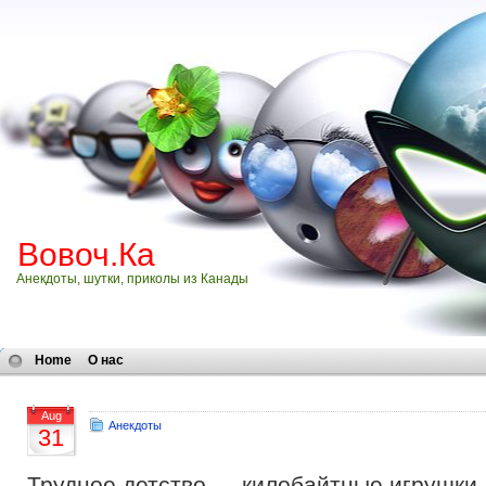
Вовоч.Ка
Анекдоты, шутки, приколы из Канады
Home
О нас
Aug
Анекдоты
31
Трудное детство…. килобайтные игрушк