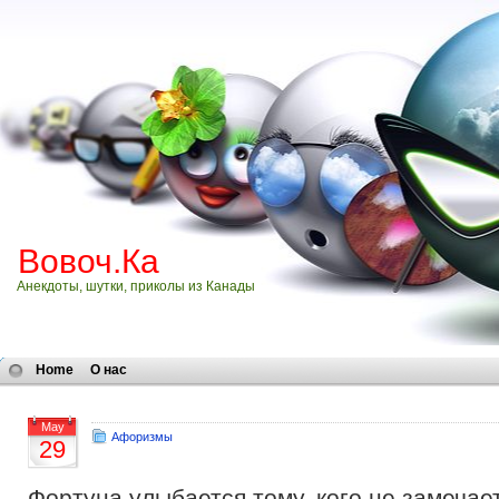
Вовоч.Ка
Анекдоты, шутки, приколы из Канады
Home
О нас
May
Афоризмы
29
Фортуна улыбается тому, кого не замеча