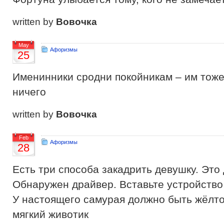
written by
Вовочка
May
Афоризмы
25
Именинники сродни покойникам – им тоже
ничего
written by
Вовочка
Feb
Афоризмы
28
Есть три способа закадрить девушку. Это
Обнаружен драйвер. Вставьте устройство
У настоящего самурая должно быть жёлто
мягкий животик