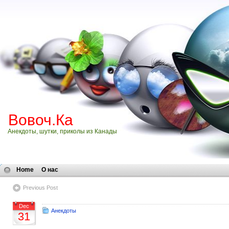
Вовоч.Ка
Анекдоты, шутки, приколы из Канады
Home
О нас
Previous Post
Dec
Анекдоты
31