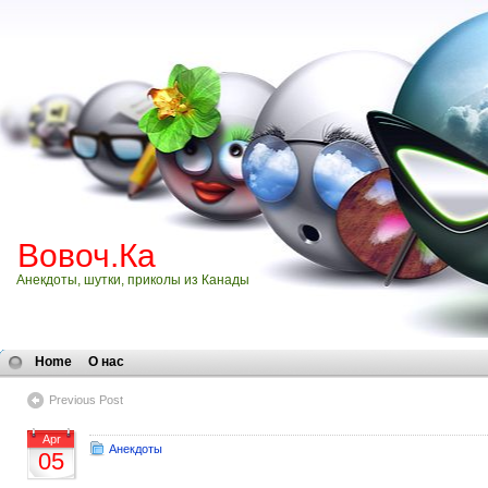
Вовоч.Ка
Анекдоты, шутки, приколы из Канады
Home
О нас
Previous Post
Apr
Анекдоты
05