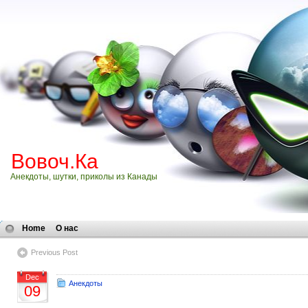
Вовоч.Ка
Анекдоты, шутки, приколы из Канады
Home
О нас
Previous Post
Dec
Анекдоты
09