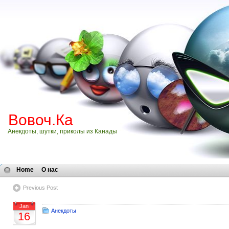
Вовоч.Ка
Анекдоты, шутки, приколы из Канады
Home
О нас
Previous Post
Jan
Анекдоты
16