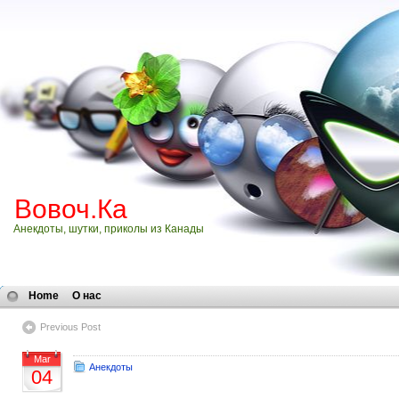
Вовоч.Ка
Анекдоты, шутки, приколы из Канады
Home
О нас
Previous Post
Mar
Анекдоты
04