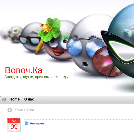
Вовоч.Ка
Анекдоты, шутки, приколы из Канады
Home
О нас
Previous Post
Apr
Анекдоты
09