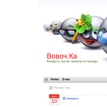
Вовоч.Ка
Анекдоты, шутки, приколы из Канады
Home
О нас
Previous Post
Oct
Анекдоты
10